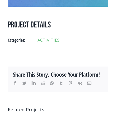
Project Details
Categories:
ACTIVITIES
Share This Story, Choose Your Platform!
facebook
twitter
linkedin
reddit
whatsapp
tumblr
pinterest
vk
Email
Related Projects