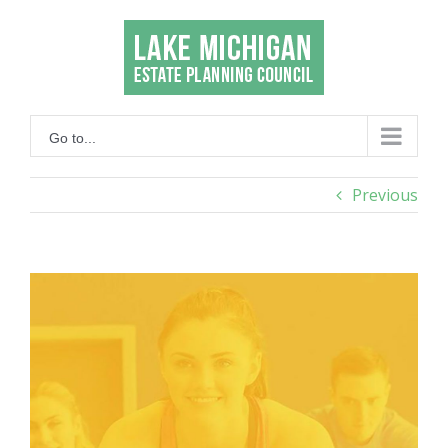
Skip
to
content
Go to...
Previous
View
Larger
Image